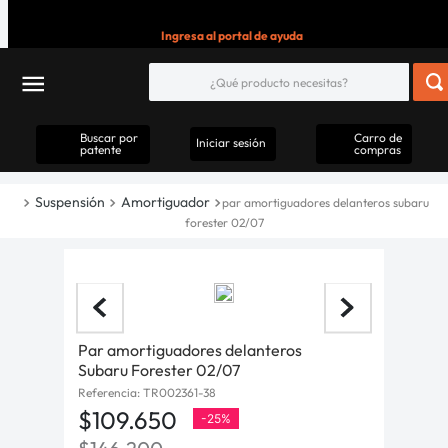
Ingresa al portal de ayuda
Buscar por
Carro de
Iniciar sesión
patente
compras
Suspensión
Amortiguador
par amortiguadores delanteros subaru
forester 02/07
Par amortiguadores delanteros
Subaru Forester 02/07
Referencia
:
TR002361-38
$
109
.
650
-
25%