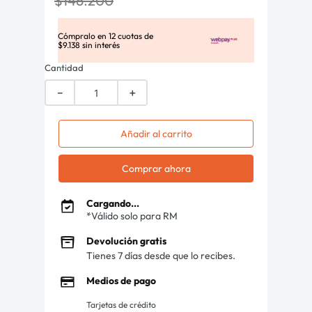
$
146
.
200
Cómpralo en
12
cuotas de
$
9
.
138
sin interés
Cantidad
－
＋
Añadir al carrito
Comprar ahora
Cargando...
*Válido solo para RM
Devolución gratis
Tienes 7 días desde que lo recibes.
Medios de pago
Tarjetas de crédito