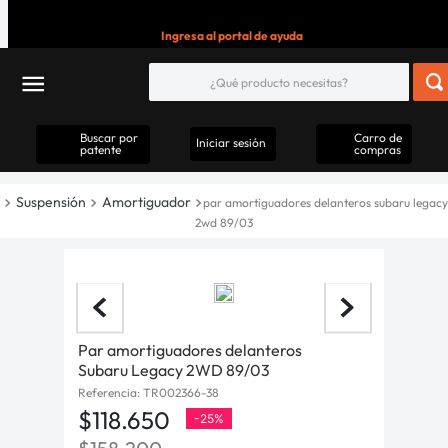
Ingresa al portal de ayuda
Buscar por
Carro de
Iniciar sesión
patente
compras
Suspensión
Amortiguador
par amortiguadores delanteros subaru legacy
2wd 89/03
Par amortiguadores delanteros
Subaru Legacy 2WD 89/03
Referencia
:
TR002366-38
$
118
.
650
-
25%