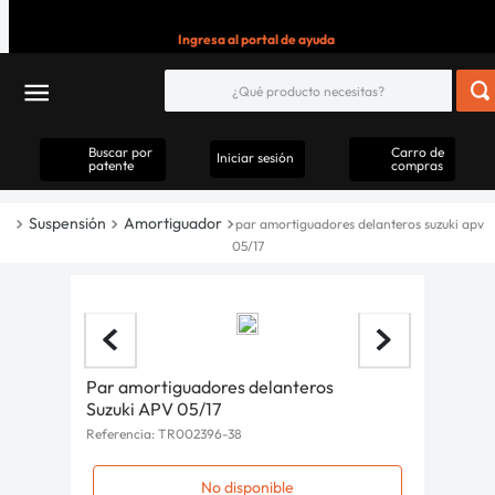
Ingresa al portal de ayuda
Buscar por
Carro de
Iniciar sesión
patente
compras
Suspensión
Amortiguador
par amortiguadores delanteros suzuki apv
05/17
Par amortiguadores delanteros
Suzuki APV 05/17
Referencia
:
TR002396-38
No disponible