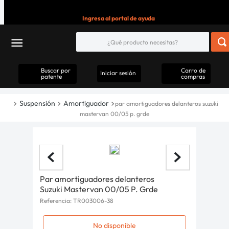
Ingresa al portal de ayuda
Buscar por
Carro de
Iniciar sesión
patente
compras
Suspensión
Amortiguador
par amortiguadores delanteros suzuki
mastervan 00/05 p. grde
Par amortiguadores delanteros
Suzuki Mastervan 00/05 P. Grde
Referencia
:
TR003006-38
No disponible