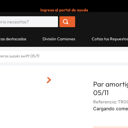
Ingresa al portal de ayuda
as destacadas
División Camiones
Cotiza tus Repuesto
ros suzuki swift 05/11
Par amortig
05/11
Referencia
:
TR0
Cargando come