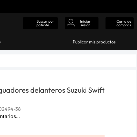
Iniciar
Carro de
Buscar por
sesión
compras
patente
s
Publicar mis productos
uadores delanteros Suzuki Swift
02494-38
ntarios…