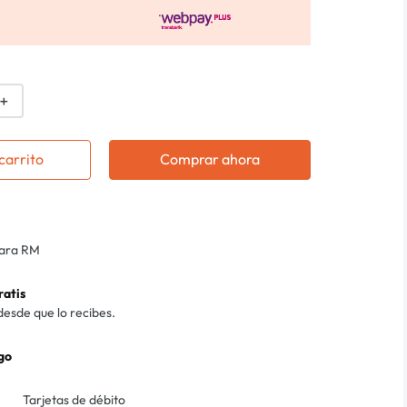
＋
carrito
Comprar ahora
para RM
ratis
desde que lo recibes.
go
Tarjetas de débito