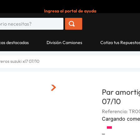
Ingresa al portal de ayuda
as destacadas
División Camiones
Cotiza tus Repuesto
ros suzuki xl7 07/10
Par amorti
07/10
Referencia
:
TR0
Cargando come
-