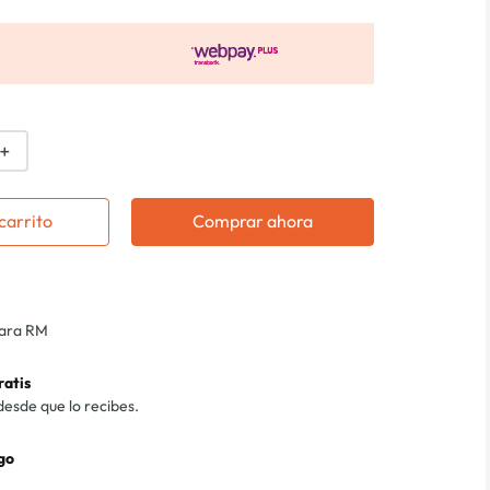
＋
carrito
Comprar ahora
para RM
ratis
desde que lo recibes.
go