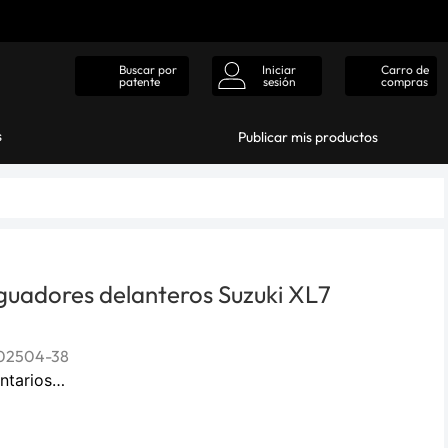
Iniciar
Carro de
Buscar por
sesión
compras
patente
s
Publicar mis productos
guadores delanteros Suzuki XL7
02504-38
ntarios…