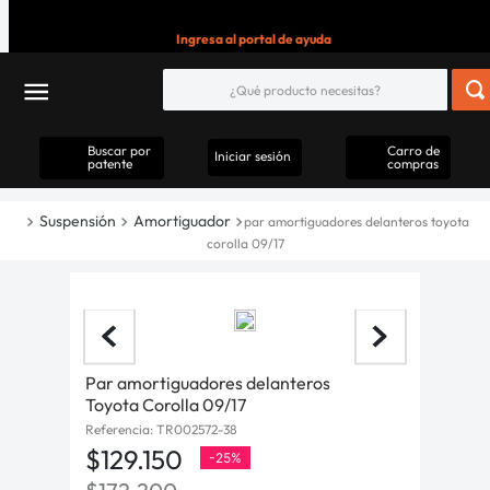
Ingresa al portal de ayuda
Buscar por
Carro de
Iniciar sesión
patente
compras
Suspensión
Amortiguador
par amortiguadores delanteros toyota
corolla 09/17
Par amortiguadores delanteros
Toyota Corolla 09/17
Referencia
:
TR002572-38
$
129
.
150
-
25%