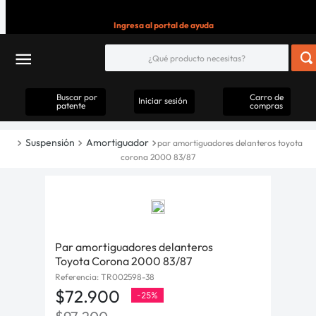
Ingresa al portal de ayuda
Buscar por
Carro de
Iniciar sesión
patente
compras
Suspensión
Amortiguador
par amortiguadores delanteros toyota
corona 2000 83/87
Par amortiguadores delanteros
Toyota Corona 2000 83/87
Referencia
:
TR002598-38
$
72
.
900
-
25%