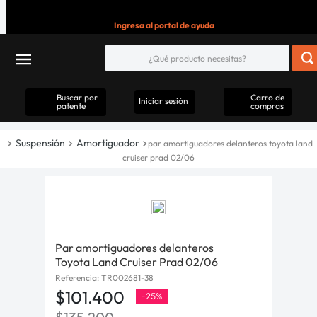
Ingresa al portal de ayuda
Buscar por
Carro de
Iniciar sesión
patente
compras
Suspensión
Amortiguador
par amortiguadores delanteros toyota land
cruiser prad 02/06
Par amortiguadores delanteros
Toyota Land Cruiser Prad 02/06
Referencia
:
TR002681-38
$
101
.
400
-
25%