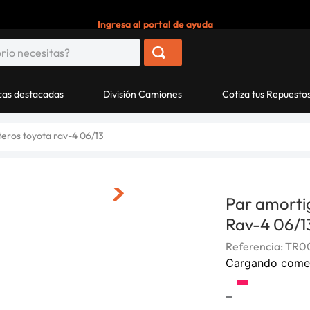
Ingresa al portal de ayuda
as destacadas
División Camiones
Cotiza tus Repuesto
eros toyota rav-4 06/13
Par amorti
Rav-4 06/1
Referencia
:
TR00
Cargando come
-