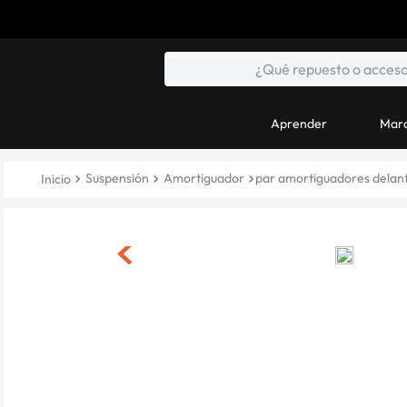
Aprender
Marc
Suspensión
Amortiguador
par amortiguadores delant