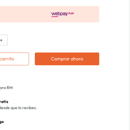
＋
carrito
Comprar ahora
para RM
ratis
desde que lo recibes.
go