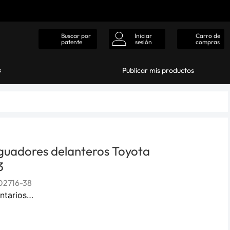
Iniciar
Carro de
Buscar por
sesión
compras
patente
s
Publicar mis productos
guadores delanteros Toyota
3
2716-38
ntarios…