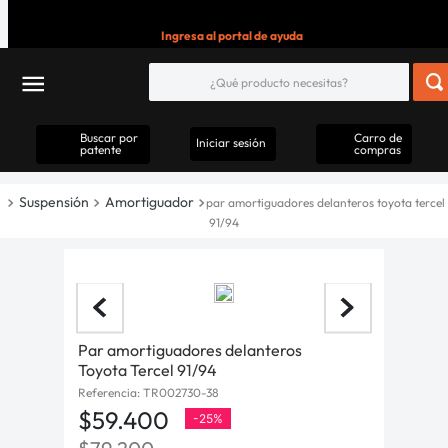
Ingresa al portal de ayuda
Buscar por
Carro de
Iniciar sesión
patente
compras
Suspensión
Amortiguador
par amortiguadores delanteros toyota tercel
91/94
Par amortiguadores delanteros
Toyota Tercel 91/94
Referencia
:
TR002730-38
$
59
.
400
-
25%