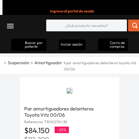
Ingresa al portal de ayuda
Buscar por
Carro de
Iniciar sesión
patente
compras
Suspensión
Amortiguador
par amortiguadores delanteros toyota vitz
00/06
Par amortiguadores delanteros
Toyota Vitz 00/06
Referencia
:
TR002741-38
$
84
.
150
-
25%