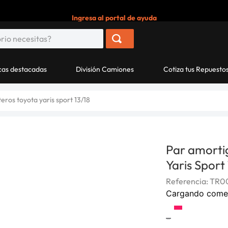
Ingresa al portal de ayuda
as destacadas
División Camiones
Cotiza tus Repuesto
ros toyota yaris sport 13/18
Par amorti
Yaris Sport 
Referencia
:
TR0
Cargando come
-