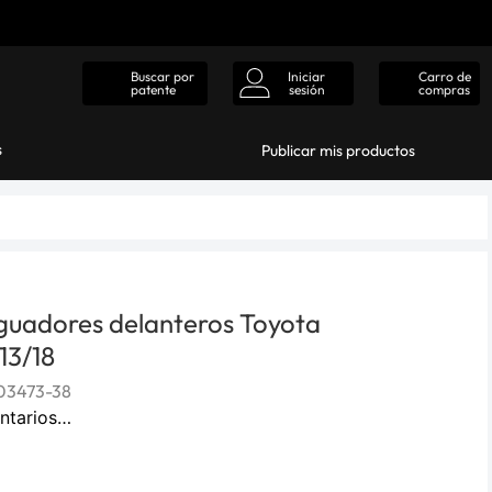
Iniciar
Carro de
Buscar por
sesión
compras
patente
s
Publicar mis productos
guadores delanteros Toyota
13/18
03473-38
ntarios…