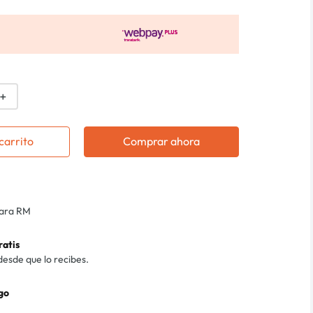
＋
carrito
Comprar ahora
para RM
ratis
desde que lo recibes.
go