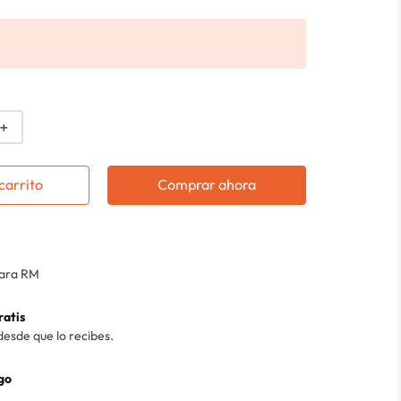
＋
carrito
Comprar ahora
para RM
ratis
desde que lo recibes.
go