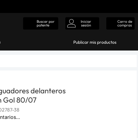
Iniciar
Carro de
Buscar por
sesión
compras
patente
s
Publicar mis productos
guadores delanteros
 Gol 80/07
2787-38
ntarios…