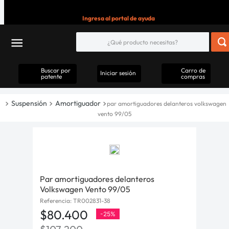
Ingresa al portal de ayuda
Buscar por
Carro de
Iniciar sesión
patente
compras
Suspensión
Amortiguador
par amortiguadores delanteros volkswagen
vento 99/05
Par amortiguadores delanteros
Volkswagen Vento 99/05
Referencia
:
TR002831-38
$
80
.
400
-
25%