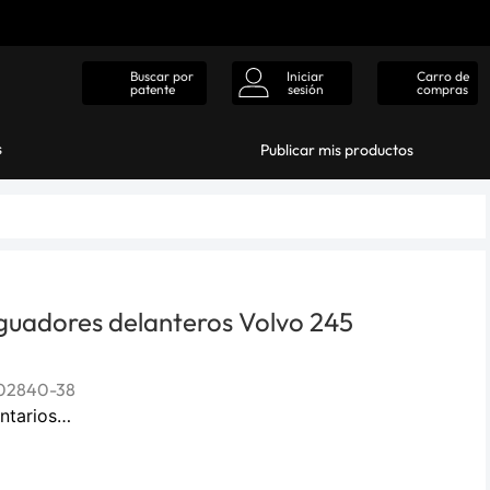
Iniciar
Carro de
Buscar por
sesión
compras
patente
s
Publicar mis productos
guadores delanteros Volvo 245
02840-38
ntarios…