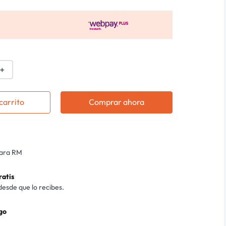
＋
carrito
Comprar ahora
para RM
ratis
desde que lo recibes.
go