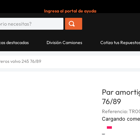
Ingresa al portal de ayuda
as destacadas
División Camiones
Cotiza tus Repuesto
eros volvo 245 76/89
Par amorti
76/89
Referencia
:
TR0
Cargando come
-