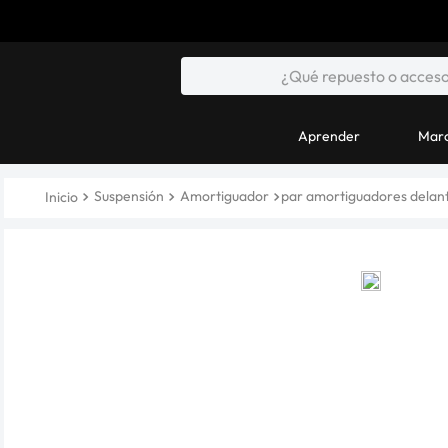
Aprender
Marc
Suspensión
Amortiguador
par amortiguadores delant