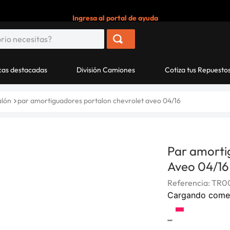
Ingresa al portal de ayuda
as destacadas
División Camiones
Cotiza tus Repuesto
alón
par amortiguadores portalon chevrolet aveo 04/16
Par amorti
Aveo 04/16
Referencia
:
TR0
Cargando come
-