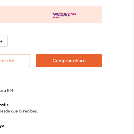
＋
carrito
Comprar ahora
para RM
ratis
desde que lo recibes.
go