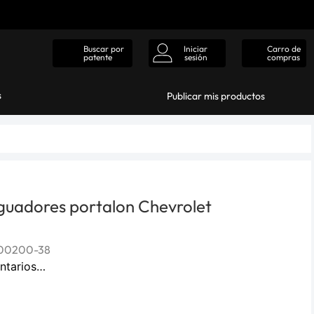
Iniciar
Carro de
Buscar por
sesión
compras
patente
s
Publicar mis productos
guadores portalon Chevrolet
00200-38
ntarios…