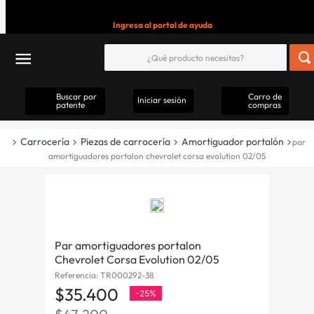
Ingresa al portal de ayuda
Buscar por
Carro de
Iniciar sesión
patente
compras
Carrocería
Piezas de carrocería
Amortiguador portalón
par
amortiguadores portalon chevrolet corsa evolution 02/05
Par amortiguadores portalon
Chevrolet Corsa Evolution 02/05
Referencia
:
TR000292-38
$
35
.
400
-
25%