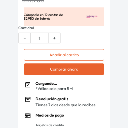
$
47
.
200
Cómpralo en
12
cuotas de
$
2
.
950
sin interés
Cantidad
－
＋
Añadir al carrito
Comprar ahora
Cargando...
*Válido solo para RM
Devolución gratis
Tienes 7 días desde que lo recibes.
Medios de pago
Tarjetas de crédito