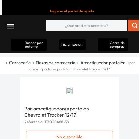
Ingresa al portal de ayuda
Buscar por
Carro de
Iniciar sesión
patente
compras
Carrocería
Piezas de carrocería
Amortiguador portalón
par
amortiguadores portalon chevrolet tracker 12/17
Par amortiguadores portalon
Chevrolet Tracker 12/17
Referencia
:
TR000488-38
No disponible