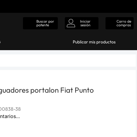
Iniciar
Carro de
Buscar por
sesión
compras
patente
s
Publicar mis productos
guadores portalon Fiat Punto
00838-38
ntarios…