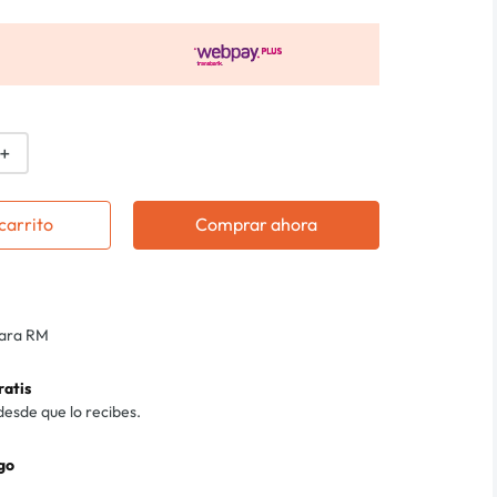
＋
carrito
Comprar ahora
para RM
ratis
desde que lo recibes.
go