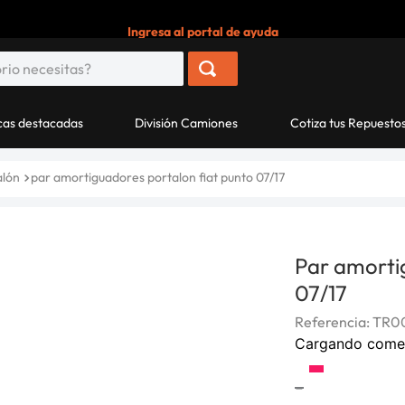
Ingresa al portal de ayuda
as destacadas
División Camiones
Cotiza tus Repuesto
alón
par amortiguadores portalon fiat punto 07/17
Par amorti
07/17
Referencia
:
TR0
Cargando come
-