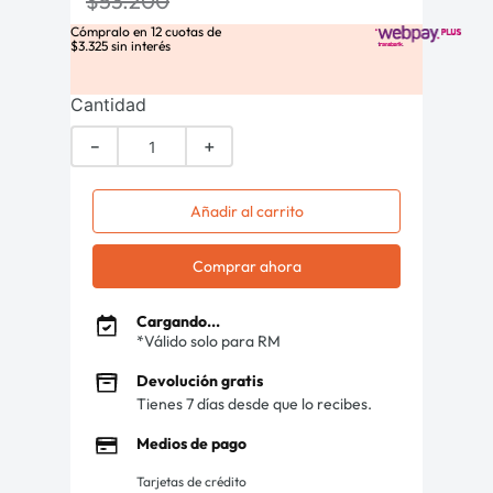
$
53
.
200
Cómpralo en
12
cuotas de
$
3
.
325
sin interés
Cantidad
－
＋
Añadir al carrito
Comprar ahora
Cargando...
*Válido solo para RM
Devolución gratis
Tienes 7 días desde que lo recibes.
Medios de pago
Tarjetas de crédito