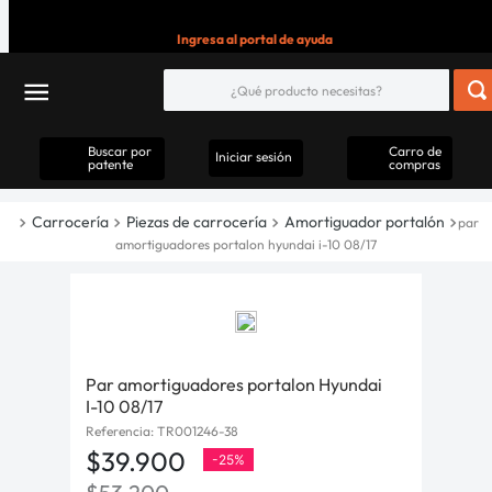
Ingresa al portal de ayuda
Buscar por
Carro de
Iniciar sesión
patente
compras
Carrocería
Piezas de carrocería
Amortiguador portalón
par
amortiguadores portalon hyundai i-10 08/17
Par amortiguadores portalon Hyundai
I-10 08/17
Referencia
:
TR001246-38
$
39
.
900
-
25%