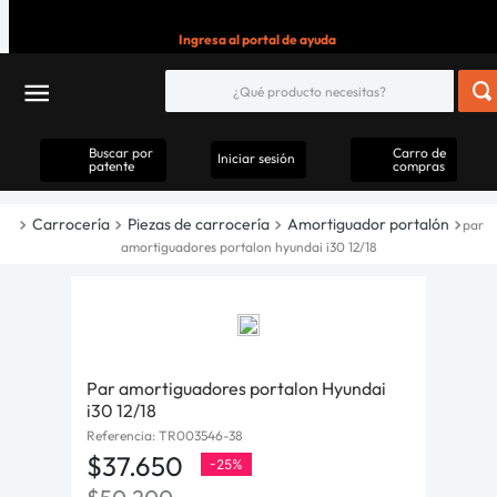
Ingresa al portal de ayuda
Buscar por
Carro de
Iniciar sesión
patente
compras
Carrocería
Piezas de carrocería
Amortiguador portalón
par
amortiguadores portalon hyundai i30 12/18
Par amortiguadores portalon Hyundai
i30 12/18
Referencia
:
TR003546-38
$
37
.
650
-
25%