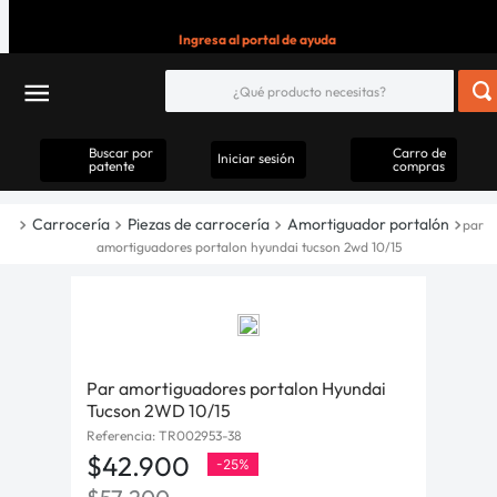
Ingresa al portal de ayuda
Buscar por
Carro de
Iniciar sesión
patente
compras
Carrocería
Piezas de carrocería
Amortiguador portalón
par
amortiguadores portalon hyundai tucson 2wd 10/15
Par amortiguadores portalon Hyundai
Tucson 2WD 10/15
Referencia
:
TR002953-38
$
42
.
900
-
25%