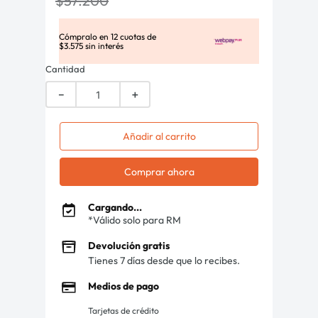
$
57
.
200
Cómpralo en
12
cuotas de
$
3
.
575
sin interés
Cantidad
－
＋
Añadir al carrito
Comprar ahora
Cargando...
*Válido solo para RM
Devolución gratis
Tienes 7 días desde que lo recibes.
Medios de pago
Tarjetas de crédito