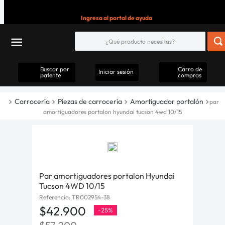
Ingresa al portal de ayuda
Buscar por
Carro de
Iniciar sesión
patente
compras
Carrocería
Piezas de carrocería
Amortiguador portalón
par
amortiguadores portalon hyundai tucson 4wd 10/15
Par amortiguadores portalon Hyundai
Tucson 4WD 10/15
Referencia
:
TR002954-38
$
42
.
900
-
25%