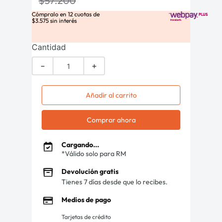
$
57
.
200
Cómpralo en
12
cuotas de
$
3
.
575
sin interés
Cantidad
－
＋
Añadir al carrito
Comprar ahora
Cargando...
*Válido solo para RM
Devolución gratis
Tienes 7 días desde que lo recibes.
Medios de pago
Tarjetas de crédito