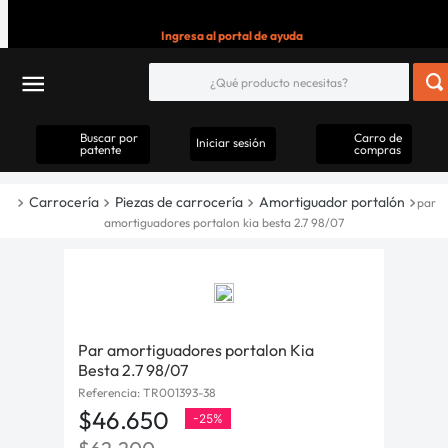
Ingresa al portal de ayuda
Buscar por
Carro de
Iniciar sesión
patente
compras
Carrocería
Piezas de carrocería
Amortiguador portalón
par
amortiguadores portalon kia besta 2.7 98/07
Par amortiguadores portalon Kia
Besta 2.7 98/07
Referencia
:
TR001393-38
$
46
.
650
-
25%