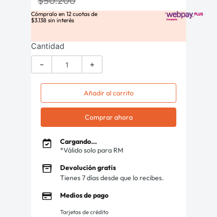
$
50
.
200
Cómpralo en
12
cuotas de
$
3
.
138
sin interés
Cantidad
－
＋
Añadir al carrito
Comprar ahora
Cargando...
*Válido solo para RM
Devolución gratis
Tienes 7 días desde que lo recibes.
Medios de pago
Tarjetas de crédito