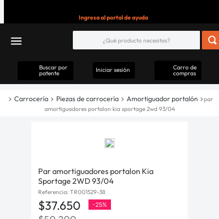
Ingresa al portal de ayuda
Buscar por
Carro de
Iniciar sesión
patente
compras
Carrocería
Piezas de carrocería
Amortiguador portalón
par
amortiguadores portalon kia sportage 2wd 93/04
Par amortiguadores portalon Kia
Sportage 2WD 93/04
Referencia
:
TR001529-38
$
37
.
650
-
25%