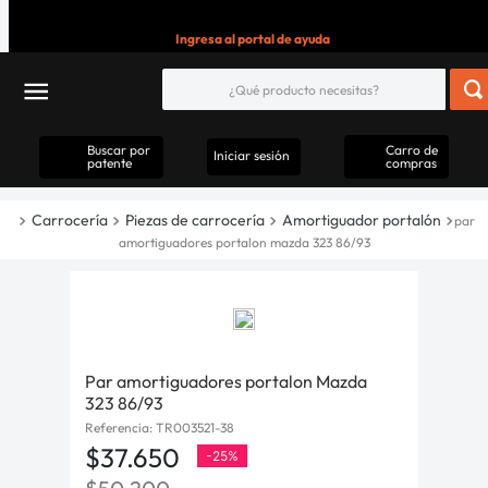
Ingresa al portal de ayuda
Buscar por
Carro de
Iniciar sesión
patente
compras
Carrocería
Piezas de carrocería
Amortiguador portalón
par
amortiguadores portalon mazda 323 86/93
Par amortiguadores portalon Mazda
323 86/93
Referencia
:
TR003521-38
$
37
.
650
-
25%