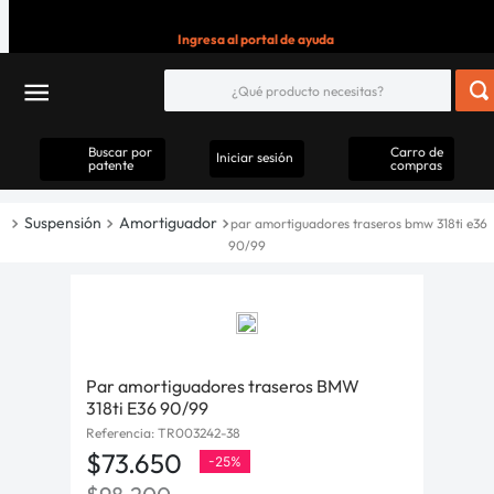
Ingresa al portal de ayuda
Buscar por
Carro de
Iniciar sesión
patente
compras
Suspensión
Amortiguador
par amortiguadores traseros bmw 318ti e36
90/99
Par amortiguadores traseros BMW
318ti E36 90/99
Referencia
:
TR003242-38
$
73
.
650
-
25%