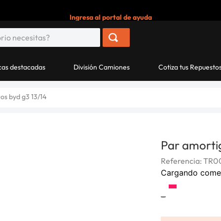
Ingresa al portal de ayuda
as destacadas
División Camiones
Cotiza tus Repuesto
os byd g3 13/14
Par amorti
Referencia
:
TR0
Cargando come
-