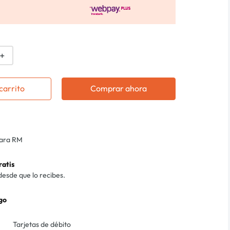
＋
carrito
Comprar ahora
para RM
ratis
desde que lo recibes.
go
Tarjetas de débito