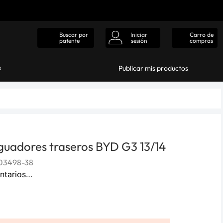
Iniciar
Carro de
Buscar por
sesión
compras
patente
s
Publicar mis productos
guadores traseros BYD G3 13/14
03498-38
ntarios…