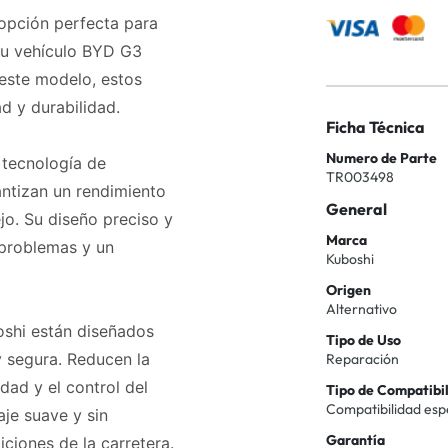
opción perfecta para
tu vehículo BYD G3
este modelo, estos
d y durabilidad.
Ficha Técnica
Numero de Parte
 tecnología de
TR003498
ntizan un rendimiento
General
o. Su diseño preciso y
Marca
 problemas y un
Kuboshi
Origen
Alternativo
shi están diseñados
Tipo de Uso
 segura. Reducen la
Reparación
dad y el control del
Tipo de Compatibi
Compatibilidad esp
aje suave y sin
Garantía
iciones de la carretera.