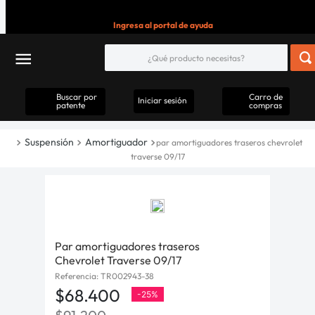
Ingresa al portal de ayuda
Buscar por
Carro de
Iniciar sesión
patente
compras
Suspensión
Amortiguador
par amortiguadores traseros chevrolet
traverse 09/17
Par amortiguadores traseros
Chevrolet Traverse 09/17
Referencia
:
TR002943-38
$
68
.
400
-
25%