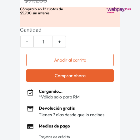
$
91
.
200
Cómpralo en
12
cuotas de
$
5
.
700
sin interés
Cantidad
－
＋
Añadir al carrito
Comprar ahora
Cargando...
*Válido solo para RM
Devolución gratis
Tienes 7 días desde que lo recibes.
Medios de pago
Tarjetas de crédito