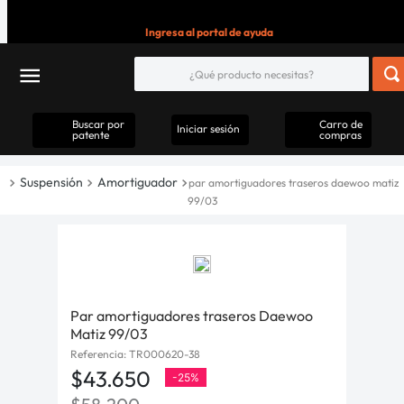
Ingresa al portal de ayuda
Buscar por
Carro de
Iniciar sesión
patente
compras
Suspensión
Amortiguador
par amortiguadores traseros daewoo matiz
99/03
Par amortiguadores traseros Daewoo
Matiz 99/03
Referencia
:
TR000620-38
$
43
.
650
-
25%