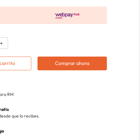
＋
carrito
Comprar ahora
para RM
ratis
desde que lo recibes.
go