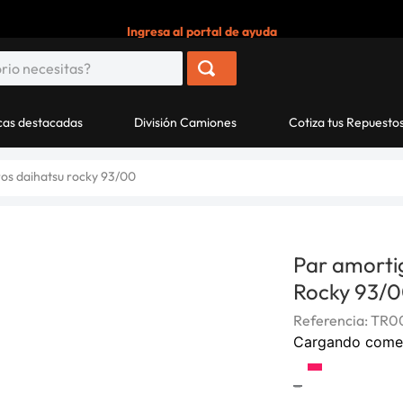
Ingresa al portal de ayuda
as destacadas
División Camiones
Cotiza tus Repuesto
os daihatsu rocky 93/00
Par amorti
Rocky 93/
Referencia
:
TR0
Cargando come
-