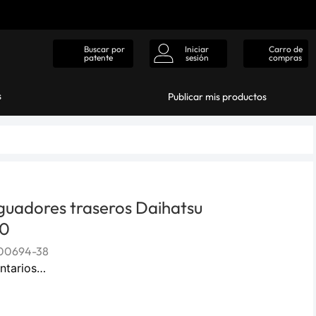
Iniciar
Carro de
Buscar por
sesión
compras
patente
s
Publicar mis productos
guadores traseros Daihatsu
00
00694-38
ntarios…