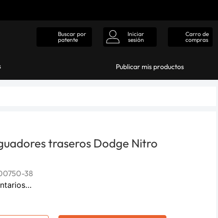
Iniciar
Carro de
Buscar por
sesión
compras
patente
s
Publicar mis productos
guadores traseros Dodge Nitro
00750-38
ntarios…