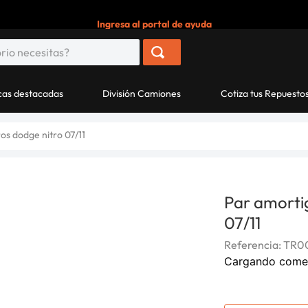
Ingresa al portal de ayuda
as destacadas
División Camiones
Cotiza tus Repuesto
os dodge nitro 07/11
Par amorti
07/11
Referencia
:
TR0
Cargando come