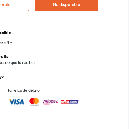
onible
No disponible
onible
para RM
ratis
desde que lo recibes.
go
Tarjetas de débito