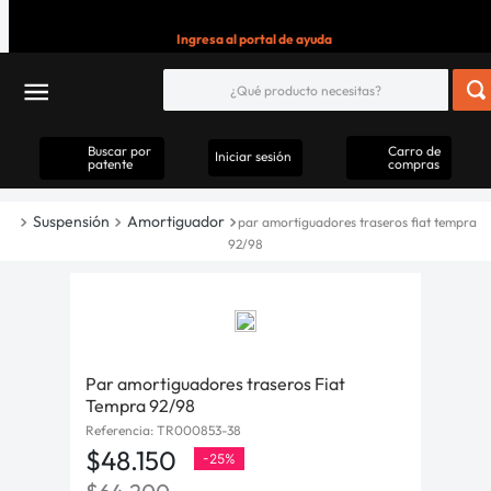
Ingresa al portal de ayuda
Buscar por
Carro de
Iniciar sesión
patente
compras
Suspensión
Amortiguador
par amortiguadores traseros fiat tempra
92/98
Par amortiguadores traseros Fiat
Tempra 92/98
Referencia
:
TR000853-38
$
48
.
150
-
25%