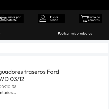
Iniciar
Carro de
Buscar por
sesión
compras
patente
s
Publicar mis productos
guadores traseros Ford
4WD 03/12
00910-38
ntarios…