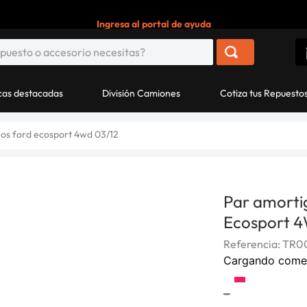
Ingresa al portal de ayuda
as destacadas
División Camiones
Cotiza tus Repuesto
os ford ecosport 4wd 03/12
Par amorti
Ecosport 
Referencia
:
TR0
Cargando come
-