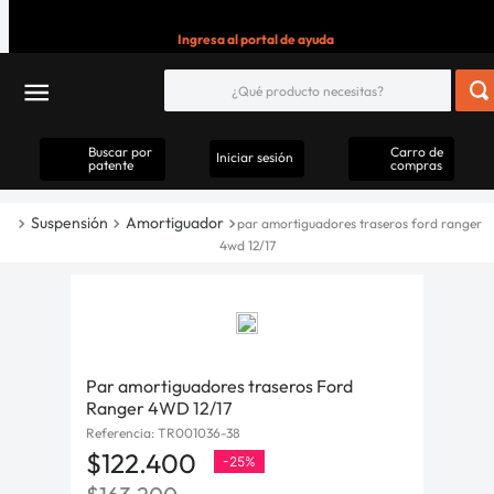
Ingresa al portal de ayuda
Buscar por
Carro de
Iniciar sesión
patente
compras
Suspensión
Amortiguador
par amortiguadores traseros ford ranger
4wd 12/17
Par amortiguadores traseros Ford
Ranger 4WD 12/17
Referencia
:
TR001036-38
$
122
.
400
-
25%