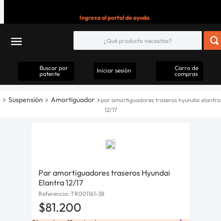
Ingresa al portal de ayuda
Buscar por
Carro de
Iniciar sesión
patente
compras
Suspensión
Amortiguador
par amortiguadores traseros hyundai elantra
12/17
Par amortiguadores traseros Hyundai
Elantra 12/17
Referencia
:
TR001161-38
$
81
.
200