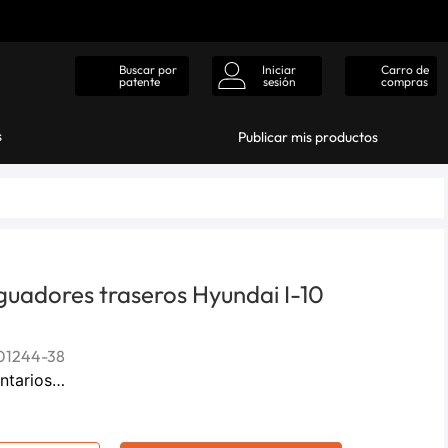
Iniciar
Carro de
Buscar por
sesión
compras
patente
s
Publicar mis productos
guadores traseros Hyundai I-10
01244-38
ntarios…