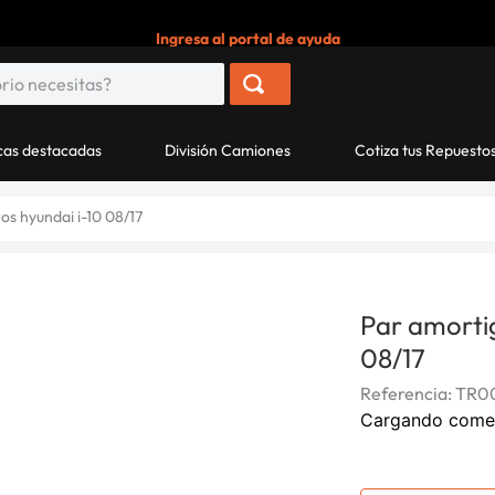
Ingresa al portal de ayuda
as destacadas
División Camiones
Cotiza tus Repuesto
os hyundai i-10 08/17
Par amorti
08/17
Referencia
:
TR0
Cargando come