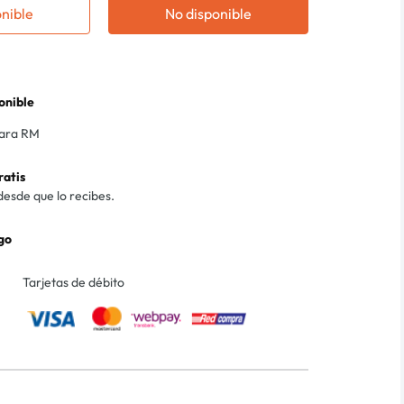
onible
No disponible
onible
para RM
ratis
desde que lo recibes.
go
Tarjetas de débito