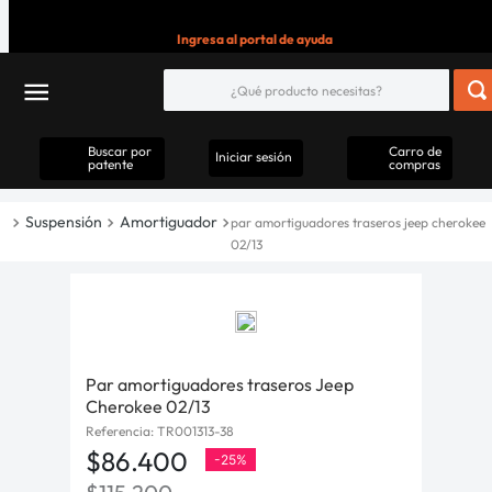
Ingresa al portal de ayuda
Buscar por
Carro de
Iniciar sesión
patente
compras
Suspensión
Amortiguador
par amortiguadores traseros jeep cherokee
02/13
Par amortiguadores traseros Jeep
Cherokee 02/13
Referencia
:
TR001313-38
$
86
.
400
-
25%