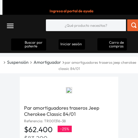
Ingresa al portal de ayuda
Buscar por
Carro de
Iniciar sesión
patente
compras
Suspensión
Amortiguador
par amortiguadores traseros jeep cherokee
classic 84/01
Par amortiguadores traseros Jeep
Cherokee Classic 84/01
Referencia
:
TR001316-38
$
62
.
400
-
25%