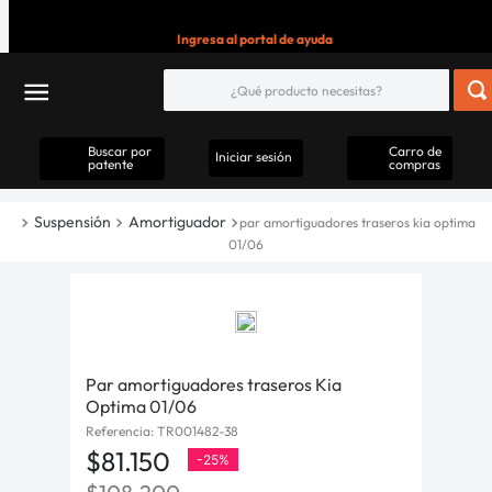
Ingresa al portal de ayuda
Buscar por
Carro de
Iniciar sesión
patente
compras
Suspensión
Amortiguador
par amortiguadores traseros kia optima
01/06
Par amortiguadores traseros Kia
Optima 01/06
Referencia
:
TR001482-38
$
81
.
150
-
25%