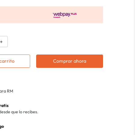
＋
carrito
Comprar ahora
para RM
ratis
desde que lo recibes.
go