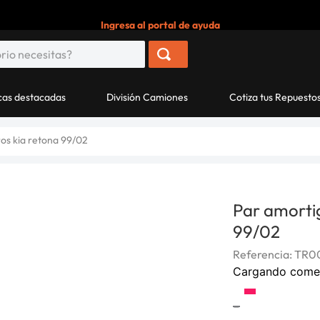
Ingresa al portal de ayuda
as destacadas
División Camiones
Cotiza tus Repuesto
os kia retona 99/02
Par amorti
99/02
Referencia
:
TR00
Cargando come
-