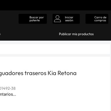
Iniciar
Carro de
Buscar por
sesión
compras
patente
s
Publicar mis productos
guadores traseros Kia Retona
1492-38
ntarios…