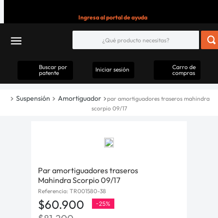
Ingresa al portal de ayuda
Buscar por
Carro de
Iniciar sesión
patente
compras
Suspensión
Amortiguador
par amortiguadores traseros mahindra
scorpio 09/17
Par amortiguadores traseros
Mahindra Scorpio 09/17
Referencia
:
TR001580-38
$
60
.
900
-
25%