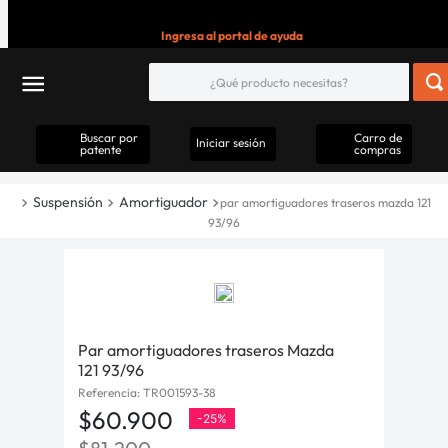
Ingresa al portal de ayuda
Buscar por
Carro de
Iniciar sesión
patente
compras
Suspensión
Amortiguador
par amortiguadores traseros mazda 121
93/96
Par amortiguadores traseros Mazda
121 93/96
Referencia
:
TR001593-38
$
60
.
900
-
25%