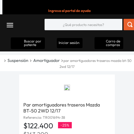
Ingresa al portal de ayuda
Buscar por
Carro de
Iniciar sesión
patente
compras
Suspensión
Amortiguador
par amortiguadores traseros mazda bt-50
2wd 12/17
Par amortiguadores traseros Mazda
BT-50 2WD 12/17
Referencia
:
TR001694-38
$
122
.
400
-
25%