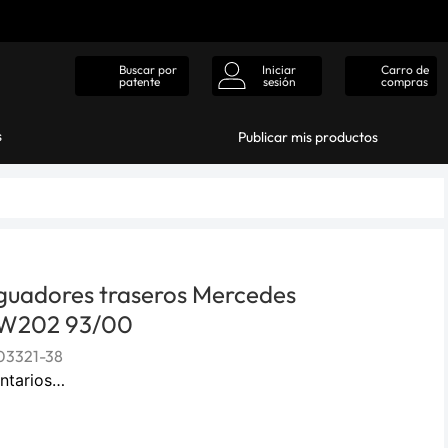
Iniciar
Carro de
Buscar por
sesión
compras
patente
s
Publicar mis productos
guadores traseros Mercedes
 W202 93/00
3321-38
ntarios…