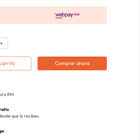
＋
carrito
Comprar ahora
para RM
ratis
desde que lo recibes.
go