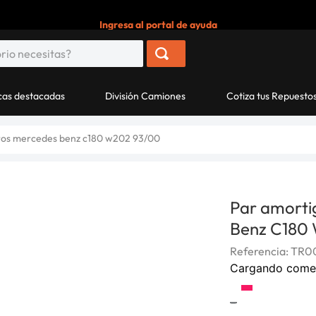
Ingresa al portal de ayuda
as destacadas
División Camiones
Cotiza tus Repuesto
ros mercedes benz c180 w202 93/00
Par amorti
Benz C180
Referencia
:
TR00
Cargando come
-