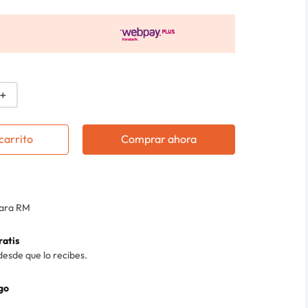
＋
carrito
Comprar ahora
para RM
ratis
desde que lo recibes.
go