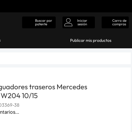
Iniciar
Carro de
Buscar por
sesión
compras
patente
s
Publicar mis productos
guadores traseros Mercedes
 W204 10/15
03369-38
ntarios…