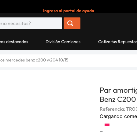
Ingresa al portal de ayuda
as destacadas
División Camiones
Cotiza tus Repuesto
ros mercedes benz c200 w204 10/15
Par amorti
Benz C200
Referencia
:
TR0
Cargando come
-