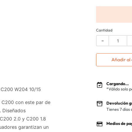
Cantidad
－
Añadir al 
Cargando...
z C200 W204 10/15
*Válido solo 
z C200 con este par de
Devolución g
Tienes 7 días 
. Diseñados
 C200 2.0 y C200 1.8
Medios de pa
uadores garantizan un