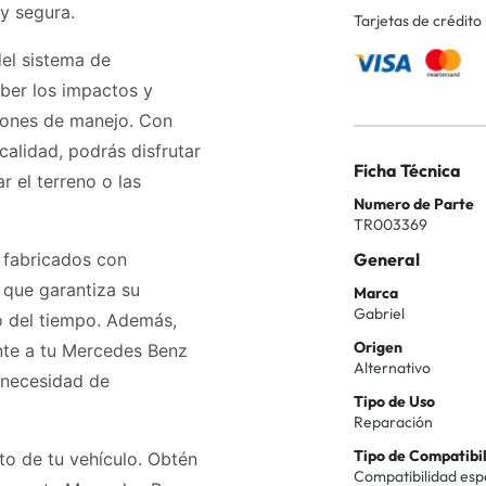
y segura.
Tarjetas de crédito
el sistema de
ber los impactos y
ciones de manejo. Con
calidad, podrás disfrutar
Ficha Técnica
r el terreno o las
Numero de Parte
TR003369
 fabricados con
General
o que garantiza su
Marca
Gabriel
o del tiempo. Además,
Origen
nte a tu Mercedes Benz
Alternativo
n necesidad de
Tipo de Uso
Reparación
Tipo de Compatibi
o de tu vehículo. Obtén
Compatibilidad esp