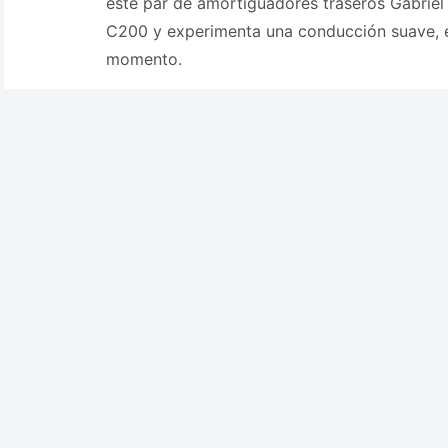
este par de amortiguadores traseros Gabrie
C200 y experimenta una conducción suave, e
momento.