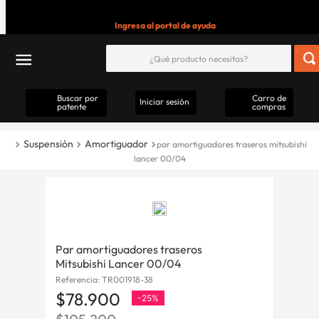
Ingresa al portal de ayuda
Buscar por
Carro de
Iniciar sesión
patente
compras
Suspensión
Amortiguador
par amortiguadores traseros mitsubishi
lancer 00/04
Par amortiguadores traseros
Mitsubishi Lancer 00/04
Referencia
:
TR001918-38
$
78
.
900
-
25%