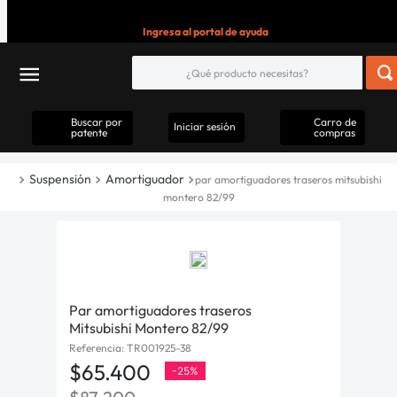
Ingresa al portal de ayuda
Buscar por
Carro de
Iniciar sesión
patente
compras
Suspensión
Amortiguador
par amortiguadores traseros mitsubishi
montero 82/99
Par amortiguadores traseros
Mitsubishi Montero 82/99
Referencia
:
TR001925-38
$
65
.
400
-
25%