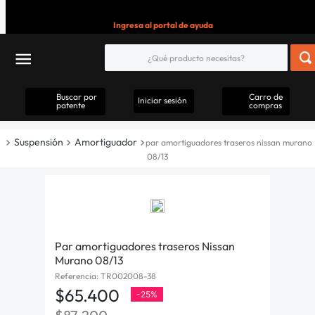
Ingresa al portal de ayuda
Buscar por
Carro de
Iniciar sesión
patente
compras
Suspensión
Amortiguador
par amortiguadores traseros nissan murano
08/13
Par amortiguadores traseros Nissan
Murano 08/13
Referencia
:
TR002008-38
$
65
.
400
-
25%